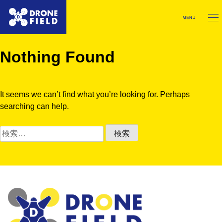
Skip
to
content
太陽光パネル
点検事業
Nothing Found
屋根・外壁
点検事業
It seems we can’t find what you’re looking for. Perhaps
産業用
searching can help.
検
防災
索:
会社案内
MAP
お問い合わせ